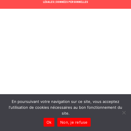
LÉGALES |
DONNÉES PERSONNELLES
En poursuivant votre navigation sur ce site, vous acceptez
l'utilisation de cookies nécessaires au bon fonctionnement du
site.
Ok
Non, je refuse