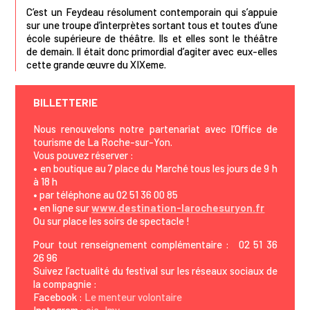
C’est un Feydeau résolument contemporain qui s’appuie
sur une troupe d’interprètes sortant tous et toutes d’une
école supérieure de théâtre. Ils et elles sont le théâtre
de demain. Il était donc primordial d’agiter avec eux-elles
cette grande œuvre du XIXeme
.
BILLETTERIE
Nous renouvelons notre partenariat avec l’Office de
tourisme de La Roche-sur-Yon.
Vous pouvez réserver :
• en boutique au 7 place du Marché tous les jours de 9 h
à 18 h
• par téléphone au 02 51 36 00 85
• en ligne sur
www.destination-larochesuryon.fr
Ou sur place les soirs de spectacle !
Pour tout renseignement complémentaire : 02 51 36
26 96
Suivez l’actualité du festival sur les réseaux sociaux de
la compagnie :
Facebook :
Le menteur volontaire