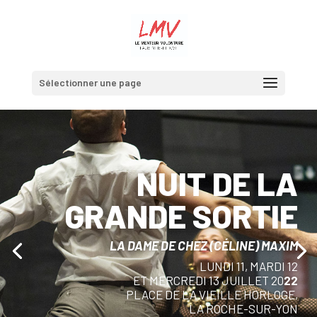
Sélectionner une page
NUIT DE LA
GRANDE SORTIE
LA DAME DE CHEZ (CÉLINE) MAXIM
LUNDI 11, MARDI 12
ET MERCREDI 13 JUILLET 20
22
PLACE DE LA VIEILLE HORLOGE,
LA ROCHE-SUR-YON