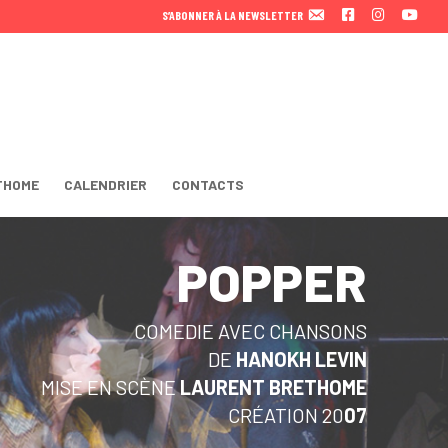
F
I
Y
S’ABONNER À LA NEWSLETTER
A
N
O
C
S
U
E
T
T
B
A
U
O
B
O
E
K
THOME
CALENDRIER
CONTACTS
POPPER
COMEDIE AVEC CHANSONS
DE
HANOKH LEVIN
MISE EN SCÈNE
LAURENT BRETHOME
CRÉATION 20
07