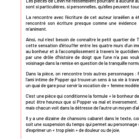
Les pièces de Levin ne ressemblent pourtant à aucune autr
sont si particulières, si personnelles, qu’elles peuvent touch
La rencontre avec l’écriture de cet auteur israélien a é
rencontré son écriture presque comme une évidence 
m’animent.
Ainsi, nul n’est besoin de connaître le petit quartier de
cette sensation d’étouffer entre les quatre murs d’un 
au bonheur et à l’accomplissement à travers le quotidien
par une drôle d’histoire de doigt que l’une n’a pas voul
voisinage dans la remise en question de la tranquille normal
Dans la pièce, on rencontre trois autres personnages :
l’ami intime de Popper qui trouve un sens à sa vie à trav
un quai de gare pour servir la vocation de « femme modèl
C’est une pièce qui conditionne la formule « le bonheur d
peut être heureux que si Popper va mal et inversement. 
mais chacun voit dans la détresse de l’autre un moyen d’al
Il y a une dizaine de chansons cabaret dans le texte, c
soit une suspension du temps qui permet au personnage de
d’exprimer un « trop plein » de douleur ou de joie.