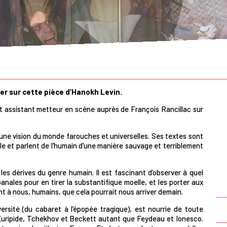
ler sur cette pièce d’Hanokh Levin.
et assistant metteur en scène auprès de François Rancillac sur
une vision du monde farouches et universelles. Ses textes sont
able et parlent de l’humain d’une manière sauvage et terriblement
e les dérives du genre humain. Il est fascinant d’observer à quel
 banales pour en tirer la substantifique moelle, et les porter aux
ant à nous, humains, que cela pourrait nous arriver demain.
rsité (du cabaret à l’épopée tragique), est nourrie de toute
n lu, Euripide, Tchekhov et Beckett autant que Feydeau et Ionesco.