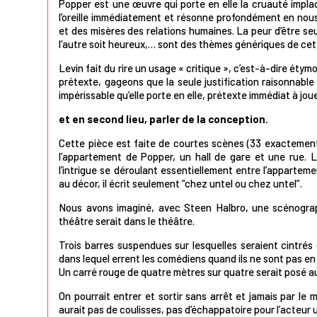
Popper est une œuvre qui porte en elle la cruauté implaca
l’oreille immédiatement et résonne profondément en nous
et des misères des relations humaines. La peur d’être se
l’autre soit heureux,… sont des thèmes génériques de cet
Levin fait du rire un usage « critique », c’est-à-dire étym
prétexte, gageons que la seule justification raisonnable q
impérissable qu’elle porte en elle, prétexte immédiat à joue
et en second lieu, parler de la conception.
Cette pièce est faite de courtes scènes (33 exactemen
l’appartement de Popper, un hall de gare et une rue. L
l’intrigue se déroulant essentiellement entre l’appartem
au décor, il écrit seulement “chez untel ou chez untel”.
Nous avons imaginé, avec Steen Halbro, une scénograph
théâtre serait dans le théâtre.
Trois barres suspendues sur lesquelles seraient cintré
dans lequel errent les comédiens quand ils ne sont pas en 
Un carré rouge de quatre mètres sur quatre serait posé a
On pourrait entrer et sortir sans arrêt et jamais par le m
aurait pas de coulisses, pas d’échappatoire pour l’acteur u