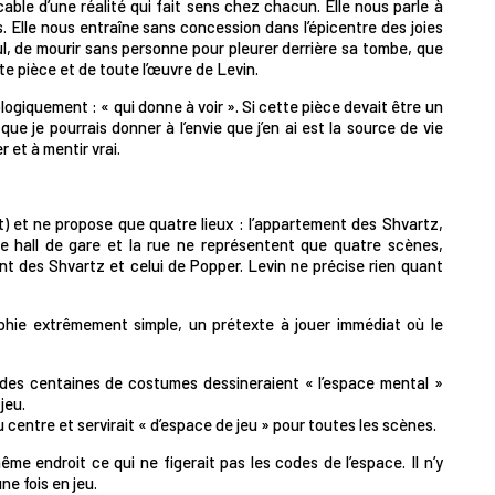
ble d’une réalité qui fait sens chez chacun. Elle nous parle à
. Elle nous entraîne sans concession dans l’épicentre des joies
ul, de mourir sans personne pour pleurer derrière sa tombe, que
te pièce et de toute l’œuvre de Levin.
ologiquement : « qui donne à voir ». Si cette pièce devait être un
ue je pourrais donner à l’envie que j’en ai est la source de vie
r et à mentir vrai.
t) et ne propose que quatre lieux : l’appartement des Shvartz,
e hall de gare et la rue ne représentent que quatre scènes,
ent des Shvartz et celui de Popper. Levin ne précise rien quant
ie extrêmement simple, un prétexte à jouer immédiat où le
s des centaines de costumes dessineraient « l’espace mental »
jeu.
u centre et servirait « d’espace de jeu » pour toutes les scènes.
ême endroit ce qui ne figerait pas les codes de l’espace. Il n’y
ne fois en jeu.