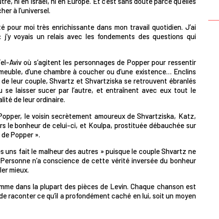
e, ni en Israël, ni en Europe. Et c’est sans doute parce qu’elles
er à l’universel.
té pour moi très enrichissante dans mon travail quotidien. J’ai
: j’y voyais un relais avec les fondements des questions qui
 Tel-Aviv où s’agitent les personnages de Popper pour ressentir
immeuble, d’une chambre à coucher ou d’une existence… Enclins
 de leur couple, Shvartz et Shvartziska se retrouvent ébranlés
u se laisser sucer par l’autre, et entraînent avec eux tout le
ité de leur ordinaire.
 Popper, le voisin secrètement amoureux de Shvartziska, Katz,
ers le bonheur de celui-ci, et Koulpa, prostituée débauchée sur
e de Popper ».
es uns fait le malheur des autres » puisque le couple Shvartz ne
Personne n’a conscience de cette vérité inversée du bonheur
ler mieux.
omme dans la plupart des pièces de Levin. Chaque chanson est
 raconter ce qu’il a profondément caché en lui, soit un moyen