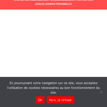
LÉGALES |
DONNÉES PERSONNELLES
En poursuivant votre navigation sur ce site, vous acceptez
l'utilisation de cookies nécessaires au bon fonctionnement du
site.
Ok
Non, je refuse