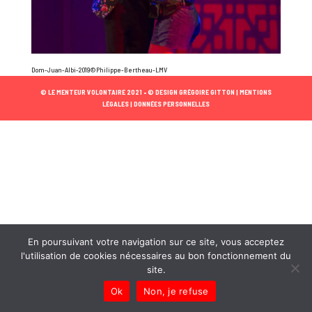
Dom-Juan-Albi-2019©Philippe-Bertheau-LMV
© LE MENTEUR VOLONTAIRE 2021 •
© DESIGN GRÉGOIRE GITTON |
MENTIONS
LÉGALES |
DONNÉES PERSONNELLES
En poursuivant votre navigation sur ce site, vous acceptez
l'utilisation de cookies nécessaires au bon fonctionnement du
site.
Ok
Non, je refuse