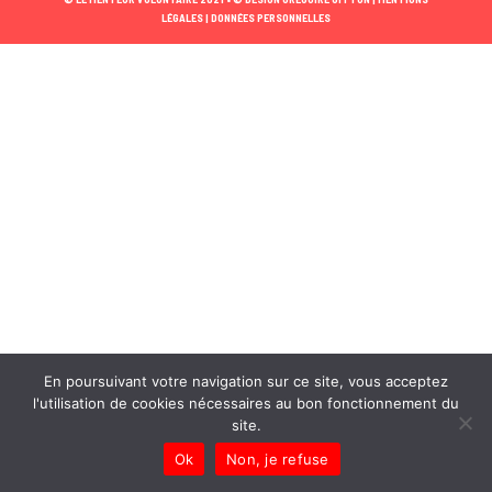
LÉGALES |
DONNÉES PERSONNELLES
En poursuivant votre navigation sur ce site, vous acceptez
l'utilisation de cookies nécessaires au bon fonctionnement du
site.
Ok
Non, je refuse