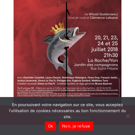
En poursuivant votre navigation sur ce site, vous acceptez
l'utilisation de cookies nécessaires au bon fonctionnement du
© LE MENTEUR VOLONTAIRE 2021 •
© DESIGN GRÉGOIRE GITTON |
MENTIONS
site.
LÉGALES |
DONNÉES PERSONNELLES
Ok
Non, je refuse