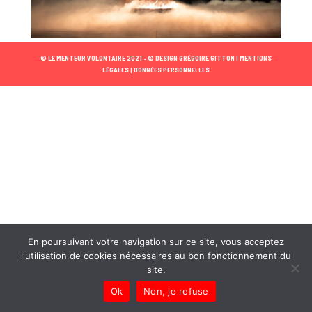
© LE MENTEUR VOLONTAIRE 2021 •
© DESIGN GRÉGOIRE GITTON |
MENTIONS
LÉGALES |
DONNÉES PERSONNELLES
En poursuivant votre navigation sur ce site, vous acceptez
l'utilisation de cookies nécessaires au bon fonctionnement du
site.
Ok
Non, je refuse