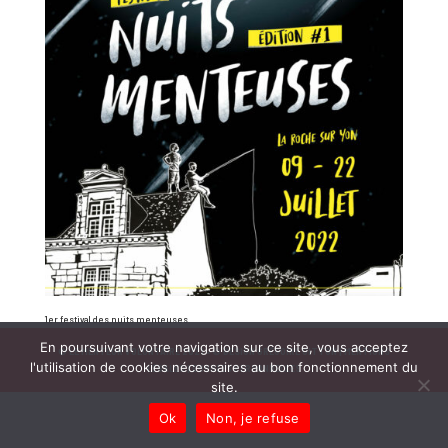
1er festival des nuits menteuses
En poursuivant votre navigation sur ce site, vous acceptez
© LE MENTEUR VOLONTAIRE 2021 •
© DESIGN GRÉGOIRE GITTON |
MENTIONS
l'utilisation de cookies nécessaires au bon fonctionnement du
LÉGALES |
DONNÉES PERSONNELLES
site.
Ok
Non, je refuse