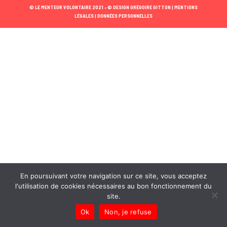
© LE MENTEUR VOLONTAIRE 2021 •
© DESIGN GRÉGOIRE GITTON |
MENTIONS
LÉGALES |
DONNÉES PERSONNELLES
En poursuivant votre navigation sur ce site, vous acceptez
l'utilisation de cookies nécessaires au bon fonctionnement du
site.
Ok
Non, je refuse