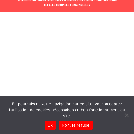
LÉGALES |
DONNÉES PERSONNELLES
En poursuivant votre navigation sur ce site, vous acceptez
l'utilisation de cookies nécessaires au bon fonctionnement du
site.
Ok
Non, je refuse