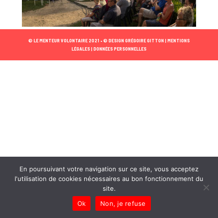
© LE MENTEUR VOLONTAIRE 2021 •
© DESIGN GRÉGOIRE GITTON |
MENTIONS
LÉGALES |
DONNÉES PERSONNELLES
En poursuivant votre navigation sur ce site, vous acceptez
l'utilisation de cookies nécessaires au bon fonctionnement du
site.
Ok
Non, je refuse