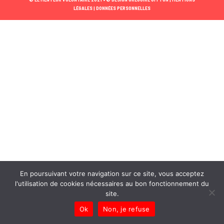
LÉGALES |
DONNÉES PERSONNELLES
En poursuivant votre navigation sur ce site, vous acceptez
l'utilisation de cookies nécessaires au bon fonctionnement du
site.
Ok
Non, je refuse