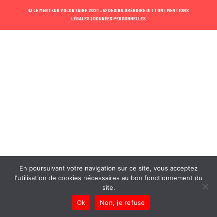
© LE MENTEUR VOLONTAIRE 2021 •
© DESIGN GRÉGOIRE GITTON |
MENTIONS
LÉGALES |
DONNÉES PERSONNELLES
En poursuivant votre navigation sur ce site, vous acceptez
l'utilisation de cookies nécessaires au bon fonctionnement du
site.
Ok
Non, je refuse