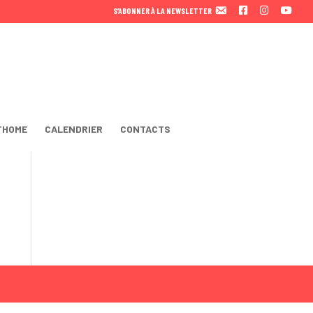
F
I
Y
S’ABONNER À LA NEWSLETTER
A
N
O
C
S
U
E
T
T
B
A
U
O
B
O
E
K
THOME
CALENDRIER
CONTACTS