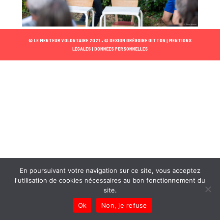
© LE MENTEUR VOLONTAIRE 2021 •
© DESIGN GRÉGOIRE GITTON |
MENTIONS
LÉGALES |
DONNÉES PERSONNELLES
En poursuivant votre navigation sur ce site, vous acceptez
l'utilisation de cookies nécessaires au bon fonctionnement du
site.
Ok
Non, je refuse