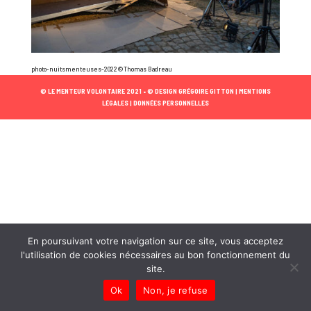
photo-nuitsmenteuses-2022©Thomas Badreau
© LE MENTEUR VOLONTAIRE 2021 •
© DESIGN GRÉGOIRE GITTON |
MENTIONS
LÉGALES |
DONNÉES PERSONNELLES
En poursuivant votre navigation sur ce site, vous acceptez
l'utilisation de cookies nécessaires au bon fonctionnement du
site.
Ok
Non, je refuse