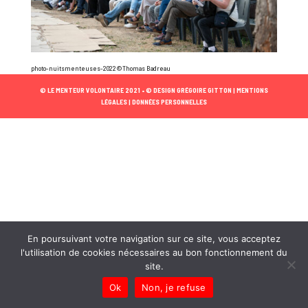
photo-nuitsmenteuses-2022©Thomas Badreau
© LE MENTEUR VOLONTAIRE 2021 •
© DESIGN GRÉGOIRE GITTON |
MENTIONS
LÉGALES |
DONNÉES PERSONNELLES
En poursuivant votre navigation sur ce site, vous acceptez
l'utilisation de cookies nécessaires au bon fonctionnement du
site.
Ok
Non, je refuse