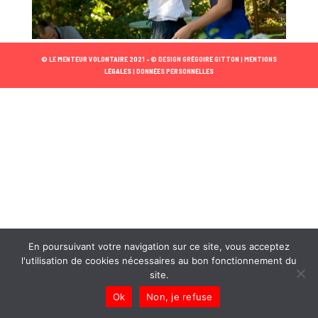
© LE MENTEUR VOLONTAIRE 2021 •
© DESIGN GRÉGOIRE GITTON |
MENTIONS
LÉGALES |
DONNÉES PERSONNELLES
En poursuivant votre navigation sur ce site, vous acceptez
l'utilisation de cookies nécessaires au bon fonctionnement du
site.
Ok
Non, je refuse