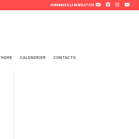
F
I
Y
S’ABONNER À LA NEWSLETTER
A
N
O
C
S
U
E
T
T
B
A
U
O
B
O
E
K
THOME
CALENDRIER
CONTACTS