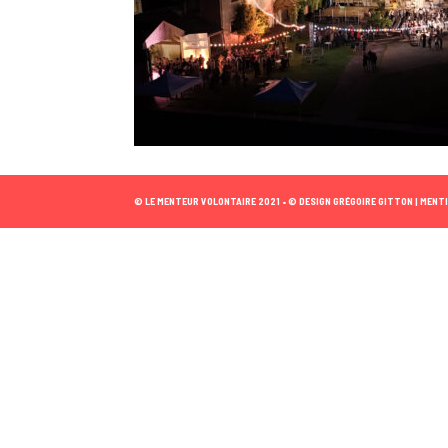
© LE MENTEUR VOLONTAIRE 2021 •
© DESIGN GRÉGOIRE GITTON |
MENTI