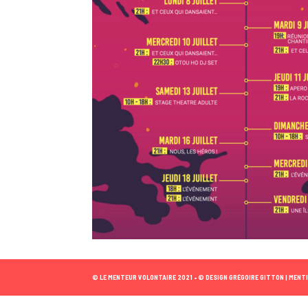
© LE MENTEUR VOLONTAIRE 2021 •
© DESIGN GRÉGOIRE GITTON |
MENTI