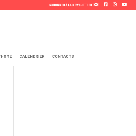
F
I
Y
S’ABONNER À LA NEWSLETTER
A
N
O
C
S
U
E
T
T
B
A
U
O
B
O
E
K
THOME
CALENDRIER
CONTACTS