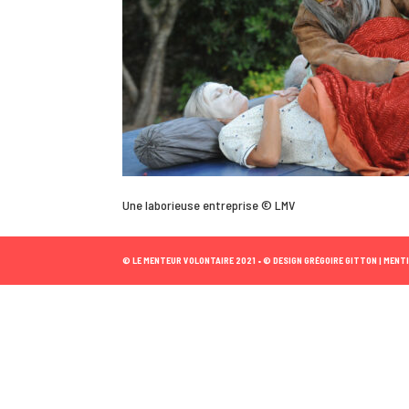
Une laborieuse entreprise © LMV
© LE MENTEUR VOLONTAIRE 2021 •
© DESIGN GRÉGOIRE GITTON |
MENTI