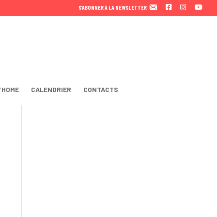
F
I
Y
S’ABONNER À LA NEWSLETTER
A
N
O
C
S
U
E
T
T
B
A
U
O
B
O
E
K
THOME
CALENDRIER
CONTACTS