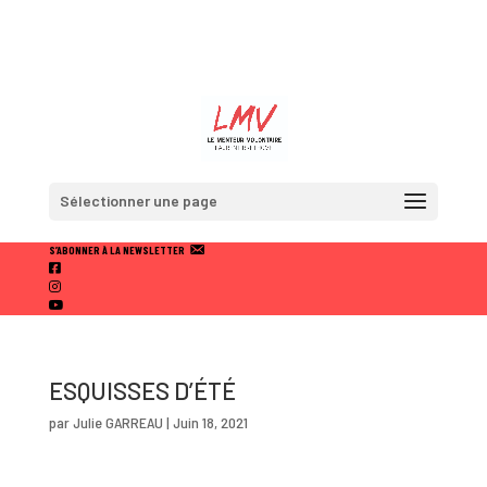
Sélectionner une page
S’ABONNER À LA NEWSLETTER
F
A
I
C
N
Y
E
S
O
B
T
U
O
A
T
O
U
ESQUISSES D’ÉTÉ
K
B
E
par
Julie GARREAU
|
Juin 18, 2021