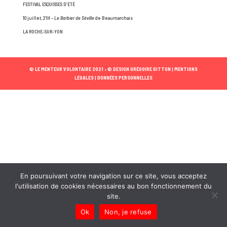
FESTIVAL ESQUISSES D’ÉTÉ
10 juillet, 21H –
Le Barbier de Séville
de Beaumarchais
LA ROCHE-SUR-YON
© LE MENTEUR VOLONTAIRE 2021 •
© DESIGN GRÉGOIRE GITTON |
MENTIONS
LÉGALES |
DONNÉES PERSONNELLES
En poursuivant votre navigation sur ce site, vous acceptez
l'utilisation de cookies nécessaires au bon fonctionnement du
site.
Ok
Non, je refuse