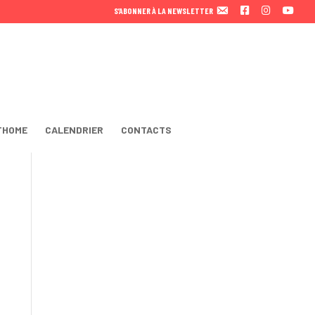
F
I
Y
S’ABONNER À LA NEWSLETTER
A
N
O
C
S
U
E
T
T
B
A
U
O
B
O
E
K
THOME
CALENDRIER
CONTACTS