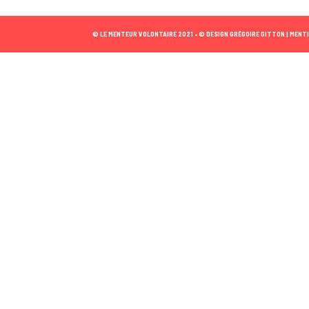
© LE MENTEUR VOLONTAIRE 2021 •
© DESIGN GRÉGOIRE GITTON |
MENTI