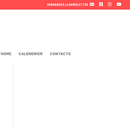
F
I
Y
S’ABONNER À LA NEWSLETTER
A
N
O
C
S
U
E
T
T
B
A
U
O
B
O
E
K
THOME
CALENDRIER
CONTACTS