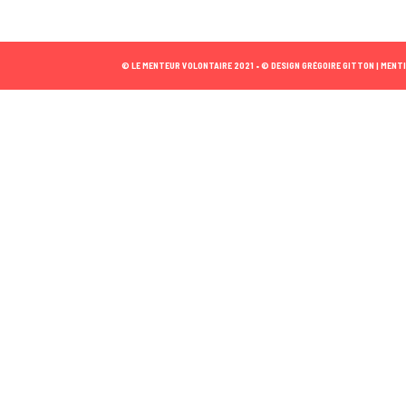
© LE MENTEUR VOLONTAIRE 2021 •
© DESIGN GRÉGOIRE GITTON |
MENTI