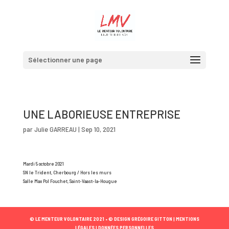
Sélectionner une page
UNE LABORIEUSE ENTREPRISE
par
Julie GARREAU
|
Sep 10, 2021
Mardi 5 octobre 2021
SN le Trident, Cherbourg / Hors les murs
Salle Max Pol Fouchet, Saint-Vaast-la-Hougue
© LE MENTEUR VOLONTAIRE 2021 •
© DESIGN GRÉGOIRE GITTON |
MENTIONS
LÉGALES |
DONNÉES PERSONNELLES