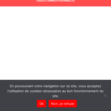
LÉGALES |
DONNÉES PERSONNELLES
En poursuivant votre navigation sur ce site, vous acceptez
l'utilisation de cookies nécessaires au bon fonctionnement du
site.
Ok
Non, je refuse