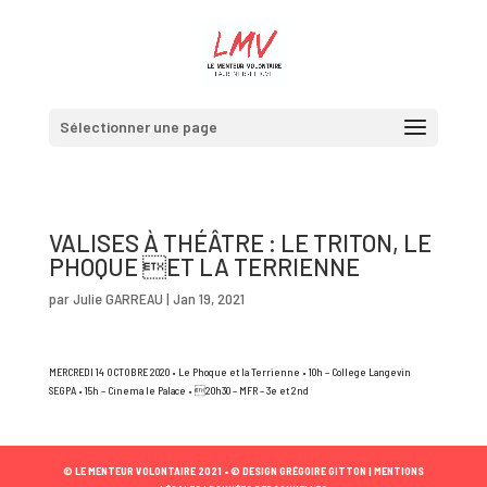
Sélectionner une page
VALISES À THÉÂTRE : LE TRITON, LE
PHOQUE ET LA TERRIENNE
par
Julie GARREAU
|
Jan 19, 2021
MERCREDI 14 OCTOBRE 2020 • Le Phoque et la Terrienne • 10h – College Langevin
SEGPA • 15h – Cinema le Palace • 20h30 – MFR – 3e et 2nd
© LE MENTEUR VOLONTAIRE 2021 •
© DESIGN GRÉGOIRE GITTON |
MENTIONS