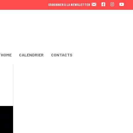
F
I
Y
S’ABONNER À LA NEWSLETTER
A
N
O
C
S
U
E
T
T
B
A
U
O
B
O
E
K
THOME
CALENDRIER
CONTACTS