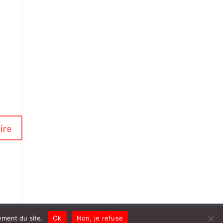
ement du site.
Ok
Non, je refuse