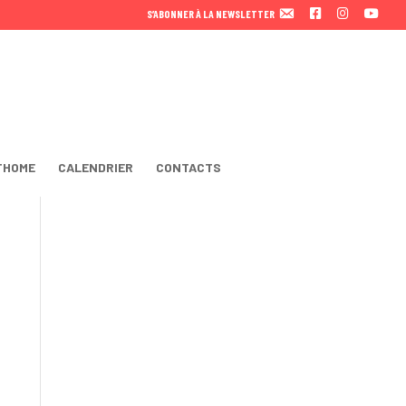
F
I
Y
S’ABONNER À LA NEWSLETTER
A
N
O
C
S
U
E
T
T
B
A
U
O
B
O
E
K
THOME
CALENDRIER
CONTACTS