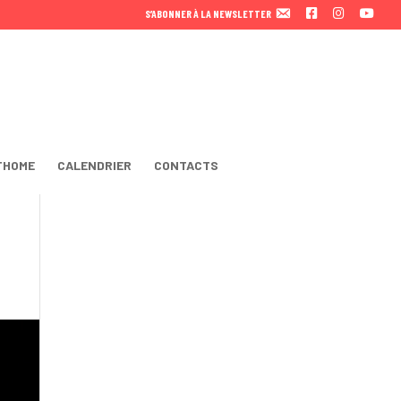
F
I
Y
S’ABONNER À LA NEWSLETTER
A
N
O
C
S
U
E
T
T
B
A
U
O
B
O
E
K
THOME
CALENDRIER
CONTACTS