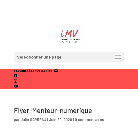
Sélectionner une page
S’ABONNER À LA NEWSLETTER
F
A
I
C
N
Y
E
S
O
B
T
U
O
A
T
O
U
Flyer-Menteur-numérique
K
B
E
par
Julie GARREAU
|
Juin 24, 2020
|
0 commentaires