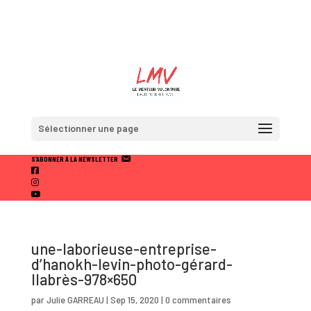
Sélectionner une page
S’ABONNER À LA NEWSLETTER
F
A
I
C
N
Y
E
S
O
B
T
U
O
A
T
O
U
une-laborieuse-entreprise-
K
B
d’hanokh-levin-photo-gérard-
E
llabrès-978×650
par
Julie GARREAU
|
Sep 15, 2020
|
0 commentaires