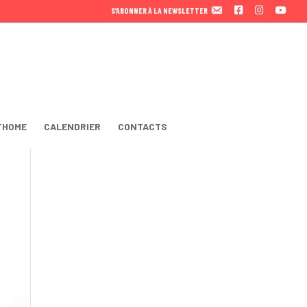
F
I
Y
S’ABONNER À LA NEWSLETTER
A
N
O
C
S
U
E
T
T
B
A
U
O
B
O
E
K
THOME
CALENDRIER
CONTACTS