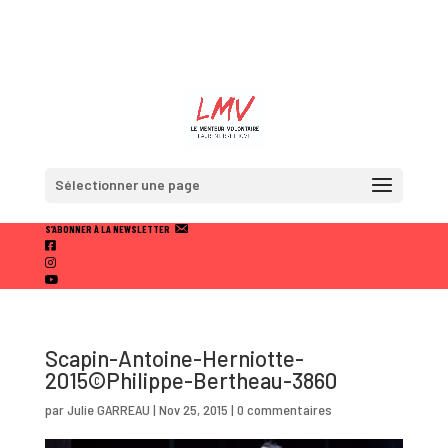
Sélectionner une page
S’ABONNER À LA NEWSLETTER
F
A
I
C
N
Y
E
S
O
B
T
U
O
A
T
O
U
Scapin-Antoine-Herniotte-
K
B
2015©Philippe-Bertheau-3860
E
par
Julie GARREAU
|
Nov 25, 2015
|
0 commentaires