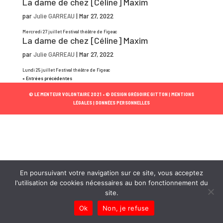
La dame de chez [Céline] Maxim
par
Julie GARREAU
|
Mar 27, 2022
Mercredi 27 juillet Festival théâtre de Figeac
La dame de chez [Céline] Maxim
par
Julie GARREAU
|
Mar 27, 2022
Lundi 25 juillet Festival théâtre de Figeac
« Entrées précédentes
© LE MENTEUR VOLONTAIRE 2021 •
© DESIGN GRÉGOIRE GITTON |
MENTIONS
LÉGALES |
DONNÉES PERSONNELLES
En poursuivant votre navigation sur ce site, vous acceptez
l'utilisation de cookies nécessaires au bon fonctionnement du
site.
Ok
Non, je refuse