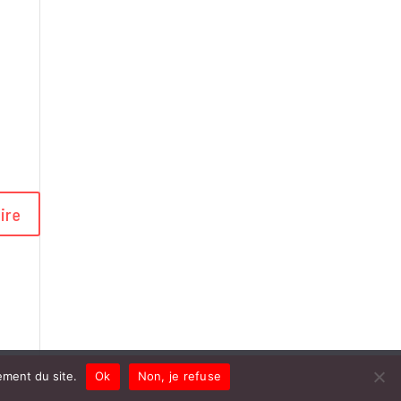
ement du site.
Ok
Non, je refuse