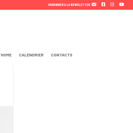
F
I
Y
S’ABONNER À LA NEWSLETTER
A
N
O
C
S
U
E
T
T
B
A
U
O
B
O
E
K
THOME
CALENDRIER
CONTACTS