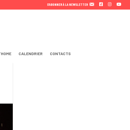
F
I
Y
S’ABONNER À LA NEWSLETTER
A
N
O
C
S
U
E
T
T
B
A
U
O
B
O
E
K
THOME
CALENDRIER
CONTACTS