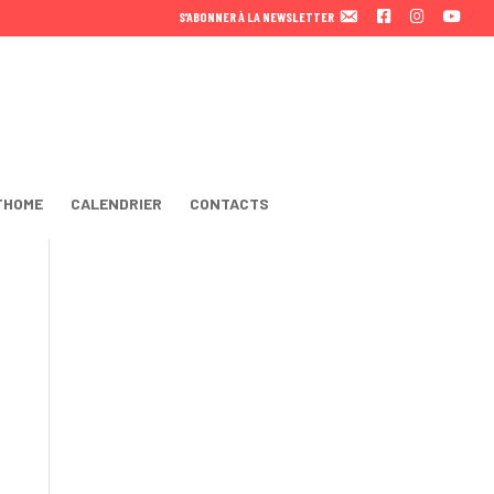
F
I
Y
S’ABONNER À LA NEWSLETTER
A
N
O
C
S
U
E
T
T
B
A
U
O
B
O
E
K
THOME
CALENDRIER
CONTACTS