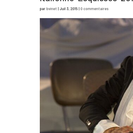
K
B
par
bvinet
|
Juil 3, 2015
|
0 commentaires
E