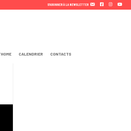
F
I
Y
S’ABONNER À LA NEWSLETTER
A
N
O
C
S
U
E
T
T
B
A
U
O
B
O
E
K
THOME
CALENDRIER
CONTACTS